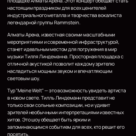
площадке Алматы Арена. Этот концерт обещает стать
настоящим праздником для всех ценителей
индустриального металла и творчества вокалиста
легендарной группы Rammstein.
Алматы Арена, известная своими масштабными
мероприятиями и современной инфраструктурой,
станет идеальным местом для погружения в мир
музыки Тилля Линдеманна. Просторная площадка с
отличной акустикой позволит каждому зрителю
насладиться мощным звуком и впечатляющим
световым шоу.
Тур "Meine Welt" — это возможность увидеть артиста
в новом свете. Тилль Линдеманн представит не
только свои сольные композиции, но и удивит
зрителей необычными интерпретациями известных
хитов. Это шоу обещает быть ярким и
запоминающимся событием для всех, кто решит его
посетить.