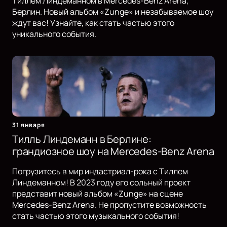
Тиллем Линдеманном в Mercedes-Benz Arena,
Берлин. Новый альбом «Zunge» и незабываемое шоу
ждут вас! Узнайте, как стать частью этого
уникального события.
31 января
Тилль Линдеманн в Берлине:
грандиозное шоу на Mercedes-Benz Arena
Погрузитесь в мир индастриал-рока с Тиллем
Линдеманном! В 2023 году его сольный проект
представит новый альбом «Zunge» на сцене
Mercedes-Benz Arena. Не пропустите возможность
стать частью этого музыкального события!